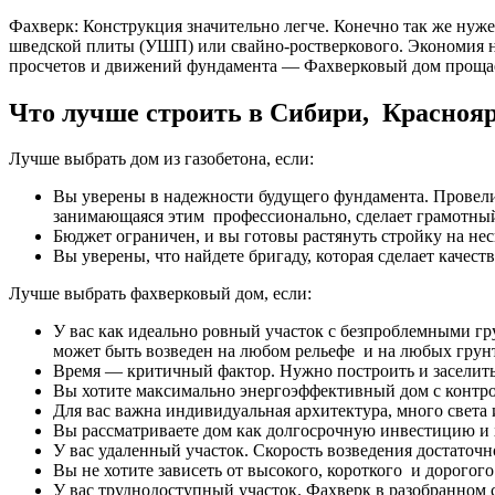
Фахверк: Конструкция значительно легче. Конечно так же нуж
шведской плиты (УШП) или свайно-ростверкового. Экономия на
просчетов и движений фундамента — Фахверковый дом прощает 
Что лучше строить в Сибири, Краснояр
Лучше выбрать дом из газобетона, если:
Вы уверены в надежности будущего фундамента. Провели 
занимающаяся этим профессионально, сделает грамотный 
Бюджет ограничен, и вы готовы растянуть стройку на неск
Вы уверены, что найдете бригаду, которая сделает качес
Лучше выбрать фахверковый дом, если:
У вас как идеально ровный участок с безпроблемными гр
может быть возведен на любом рельефе и на любых грунт
Время — критичный фактор. Нужно построить и заселитьс
Вы хотите максимально энергоэффективный дом с контрол
Для вас важна индивидуальная архитектура, много света
Вы рассматриваете дом как долгосрочную инвестицию и 
У вас удаленный участок. Скорость возведения достаточн
Вы не хотите зависеть от высокого, короткого и дорогого
У вас труднодоступный участок. Фахверк в разобранном с