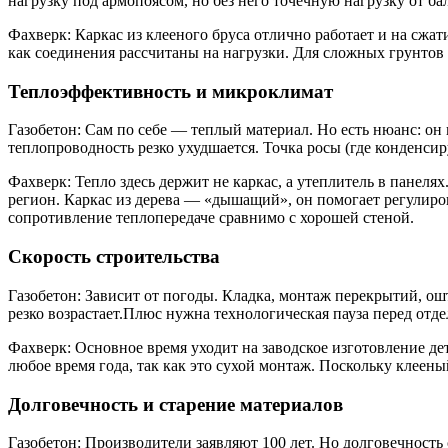
нагрузку под армопоясом, но без него точечную нагрузку от бал
Фахверк: Каркас из клееного бруса отлично работает и на сжат
как соединения рассчитаны на нагрузки. Для сложных грунтов
Теплоэффективность и микроклимат
Газобетон: Сам по себе — теплый материал. Но есть нюанс: он 
теплопроводность резко ухудшается. Точка росы (где конденси
Фахверк: Тепло здесь держит не каркас, а утеплитель в панел
регион. Каркас из дерева — «дышащий», он помогает регулиро
сопротивление теплопередаче сравнимо с хорошей стеной.
Скорость строительства
Газобетон: Зависит от погоды. Кладка, монтаж перекрытий, о
резко возрастает.Плюс нужна технологическая пауза перед отде
Фахверк: Основное время уходит на заводское изготовление дета
любое время года, так как это сухой монтаж. Поскольку клееный
Долговечность и старение материалов
Газобетон: Производители заявляют 100 лет. Но долговечность с