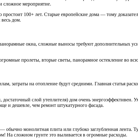
 и сложное мероприятие.
 простоит 100+ лет. Старые европейские дома — тому доказатель
 весь дом.
 панорамные окна, сложные выносы требуют дополнительных уси
 огромные пролеты, вторые светы, панорамное остекление во всю
вилам, затраты на отопление будут средними. Главная статья ра
 достаточный слой утеплителя) дом очень энергоэффективен. Ух
още и дешевле, чем ремонт штукатурного фасада.
 обычно монолитная плита или глубоко заглубленная лента. Тут
м! На сложном грунте это выливается в огромные расходы.