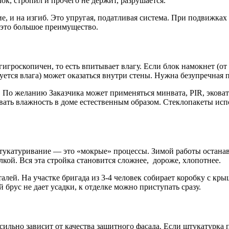
ок, стропил и прочего не держит, разрушается.
ие, и на изгиб. Это упругая, податливая система. При подвижках
 это большое преимущество.
гигроскопичен, то есть впитывает влагу. Если блок намокнет (от
руется влага) может оказаться внутри стены. Нужна безупречная
ях. По желанию Заказчика может применяться минвата, PIR, эков
вать влажность в доме естественным образом. Стеклопакеты исп
штукатуривание — это «мокрые» процессы. Зимой работы останав
лкой. Вся эта стройка становится сложнее, дороже, хлопотнее.
лей. На участке бригада из 3-4 человек собирает коробку с крыш
 брус не дает усадки, к отделке можно приступать сразу.
ильно зависит от качества защитного фасада. Если штукатурка по