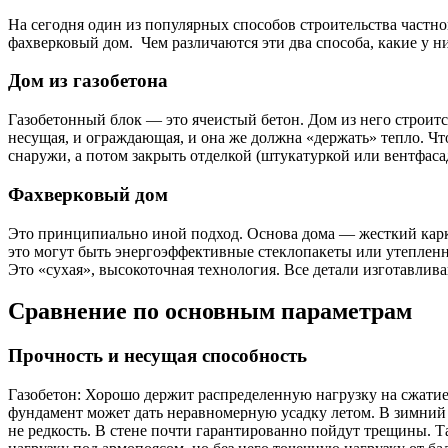
На сегодня один из популярных способов строительства частно
фахверковый дом. Чем различаются эти два способа, какие у ни
Дом из газобетона
Газобетонный блок — это ячеистый бетон. Дом из него строится
несущая, и ограждающая, и она же должна «держать» тепло. Ч
снаружи, а потом закрыть отделкой (штукатуркой или вентфаса
Фахверковый дом
Это принципиально иной подход. Основа дома — жесткий карка
это могут быть энергоэффективные стеклопакеты или утепленны
Это «сухая», высокоточная технология. Все детали изготавливаю
Сравнение по основным параметрам
Прочность и несущая способность
Газобетон: Хорошо держит распределенную нагрузку на сжатие 
фундамент может дать неравномерную усадку летом. В зимний 
не редкость. В стене почти гарантированно пойдут трещины. 