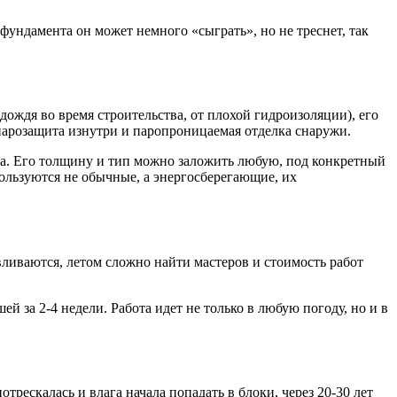
 фундамента он может немного «сыграть», но не треснет, так
 дождя во время строительства, от плохой гидроизоляции), его
 парозащита изнутри и паропроницаемая отделка снаружи.
ата. Его толщину и тип можно заложить любую, под конкретный
ользуются не обычные, а энергосберегающие, их
ливаются, летом сложно найти мастеров и стоимость работ
ей за 2-4 недели. Работа идет не только в любую погоду, но и в
трескалась и влага начала попадать в блоки, через 20-30 лет