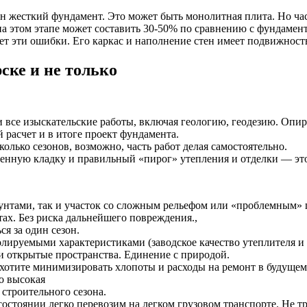
ен жесткий фундамент. Это может быть монолитная плита. Но ча
 этом этапе может составить 30-50% по сравнению с фундамент
эти ошибки. Его каркас и наполнение стен имеет подвижность 
ске и не только
все изыскательские работы, включая геологию, геодезию. Опирая
расчет и в итоге проект фундамента.
олько сезонов, возможно, часть работ делая самостоятельно.
твенную кладку и правильный «пирог» утепления и отделки — это
унтами, так и участок со сложным рельефом или «проблемным» 
ах. Без риска дальнейшего повреждения.,
я за один сезон.
ируемыми характеристиками (заводское качество утеплителя и 
 и открытые пространства. Единение с природой.
хотите минимизировать хлопоты и расходы на ремонт в будущем
о высокая
 строительного сезона.
остоянии легко перевозим на легком грузовом транспорте. Не тр