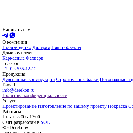
Написать нам
О компании
Производство
Дилерам
Наши объекты
Домокомплекты
Каркасные
Фахверк
Телефон
+7 913 555-12-12
Продукция
Деревянные конструкции
Строительные балки
Погонажные из
E-mail
info@derekon.ru
Политика конфиденциальности
Услуги
Проектирование
Изготовление по вашему проекту
Покраска
Сб
Работаем
Пн -пт 8:00 - 17:00
Сайт разработан в
SOLT
© «Derekon»
все права защищены