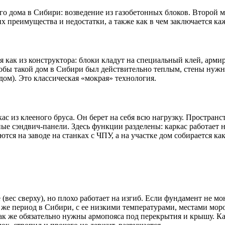
го дома в Сибири: возведение из газобетонных блоков. Второй 
х преимущества и недостатки, а также как в чем заключается ка
 как из конструктора: блоки кладут на специальный клей, армир
тобы такой дом в Сибири был действительно теплым, стены нужн
дом). Это классическая «мокрая» технология.
с из клееного бруса. Он берет на себя всю нагрузку. Простран
е сэндвич-панели. Здесь функции разделены: каркас работает н
тся на заводе на станках с ЧПУ, а на участке дом собирается ка
(вес сверху), но плохо работает на изгиб. Если фундамент не м
же период в Сибири, с ее низкими температурами, местами мор
Так же обязательно нужны армопояса под перекрытия и крышу. 